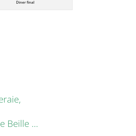
Diner final
eraie
,
e Beille
…