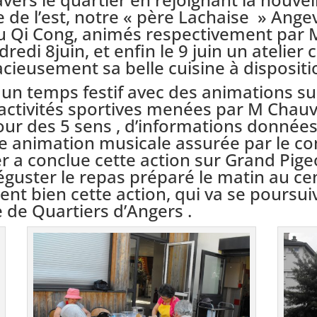
 de l’est, notre « père Lachaise » Angevi
du Qi Cong, animés respectivement pa
redi 8juin, et enfin le 9 juin un atelier
cieusement sa belle cuisine à dispositio
un temps festif avec des animations sur 
activités sportives menées par M Chauvi
tour des 5 sens , d’informations données
e animation musicale assurée par le c
 a conclue cette action sur Grand Pigeo
déguster le repas préparé le matin au c
rent bien cette action, qui va se poursui
e de Quartiers d’Angers .