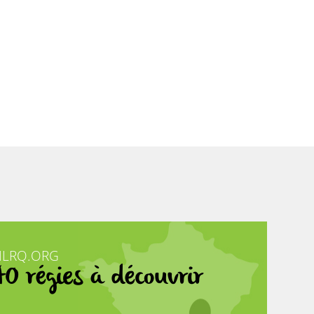
NLRQ.ORG
40 régies à découvrir