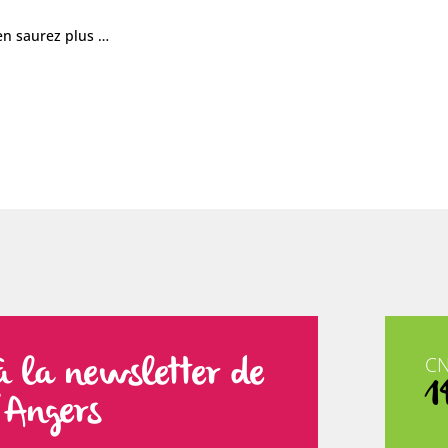
 en saurez plus …
à la newsletter de
C
1
d’Angers