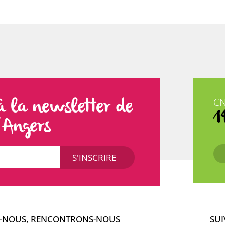
à la newsletter de
C
1
d’Angers
-NOUS, RENCONTRONS-NOUS
SUI