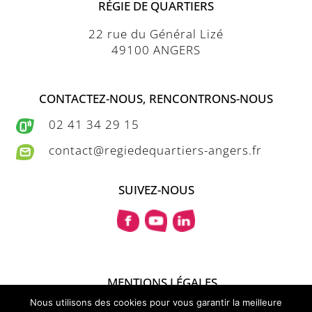
RÉGIE DE QUARTIERS
22 rue du Général Lizé
49100 ANGERS
CONTACTEZ-NOUS, RENCONTRONS-NOUS
02 41 34 29 15
contact@regiedequartiers-angers.fr
SUIVEZ-NOUS
MENTIONS LÉGALES
PLAN DU SITE
Nous utilisons des cookies pour vous garantir la meilleure