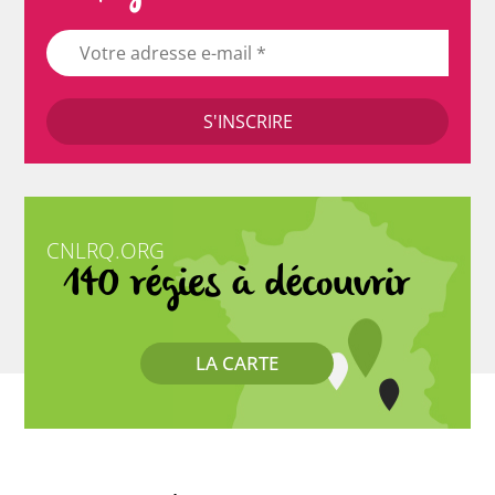
CNLRQ.ORG
140 régies à découvrir
LA CARTE