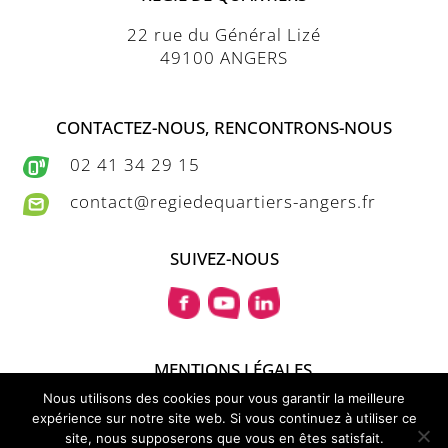
22 rue du Général Lizé
49100 ANGERS
CONTACTEZ-NOUS, RENCONTRONS-NOUS
02 41 34 29 15
contact@regiedequartiers-angers.fr
SUIVEZ-NOUS
MENTIONS LÉGALES
PLAN DU SITE
Nous utilisons des cookies pour vous garantir la meilleure
expérience sur notre site web. Si vous continuez à utiliser ce
© MonaGraphic 2021
site, nous supposerons que vous en êtes satisfait.